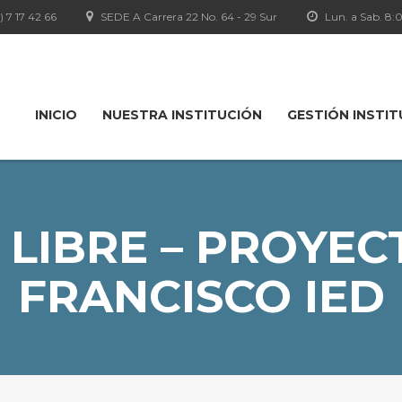
1) 7 17 42 66
SEDE A Carrera 22 No. 64 - 29 Sur
Lun. a Sab. 8
INICIO
NUESTRA INSTITUCIÓN
GESTIÓN INSTI
LIBRE – PROYEC
FRANCISCO IED