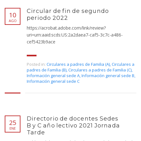
Circular de fin de segundo
10
periodo 2022
AGO
https://acrobat.adobe.com/link/review?
uri=urn:aaid:scds:US:2a2daea7-caf5-3c7c-a486-
cef5423b9ace
Posted in:
Circulares a padres de Familia (A)
,
Circulares a
padres de Familia (B)
,
Circulares a padres de Familia (C)
,
Información general sede A
,
Información general sede B
,
Información general sede C
Directorio de docentes Sedes
25
B y C año lectivo 2021 Jornada
ENE
Tarde