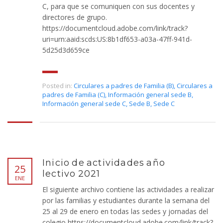
C, para que se comuniquen con sus docentes y
directores de grupo.
https://documentcloud.adobe.com/link/track?
uri=urn:aaid:scds:US:8b1df653-a03a-47ff-941d-
5d25d3d659ce
Posted in:
Circulares a padres de Familia (B)
,
Circulares a
padres de Familia (C)
,
Información general sede B
,
Información general sede C
,
Sede B
,
Sede C
Inicio de actividades año
25
lectivo 2021
ENE
El siguiente archivo contiene las actividades a realizar
por las familias y estudiantes durante la semana del
25 al 29 de enero en todas las sedes y jornadas del
colegio https://documentcloud.adobe.com/link/track?