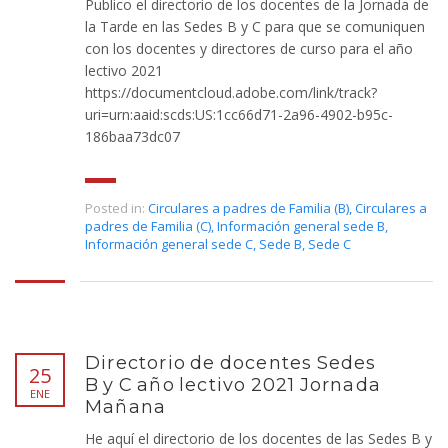
Publico el directorio de los docentes de la Jornada de
la Tarde en las Sedes B y C para que se comuniquen
con los docentes y directores de curso para el año
lectivo 2021
https://documentcloud.adobe.com/link/track?
uri=urn:aaid:scds:US:1cc66d71-2a96-4902-b95c-
186baa73dc07
Posted in:
Circulares a padres de Familia (B)
,
Circulares a
padres de Familia (C)
,
Información general sede B
,
Información general sede C
,
Sede B
,
Sede C
Directorio de docentes Sedes
25
B y C año lectivo 2021 Jornada
ENE
Mañana
He aquí el directorio de los docentes de las Sedes B y