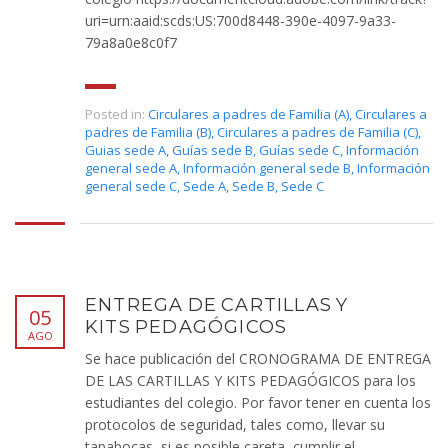
uri=urn:aaid:scds:US:700d8448-390e-4097-9a33-
79a8a0e8c0f7
Posted in:
Circulares a padres de Familia (A)
,
Circulares a
padres de Familia (B)
,
Circulares a padres de Familia (C)
,
Guias sede A
,
Guías sede B
,
Guías sede C
,
Información
general sede A
,
Información general sede B
,
Información
general sede C
,
Sede A
,
Sede B
,
Sede C
ENTREGA DE CARTILLAS Y
05
KITS PEDAGÓGICOS
AGO
Se hace publicación del CRONOGRAMA DE ENTREGA
DE LAS CARTILLAS Y KITS PEDAGÓGICOS para los
estudiantes del colegio. Por favor tener en cuenta los
protocolos de seguridad, tales como, llevar su
tapabocas, si es posible careta, cumplir el