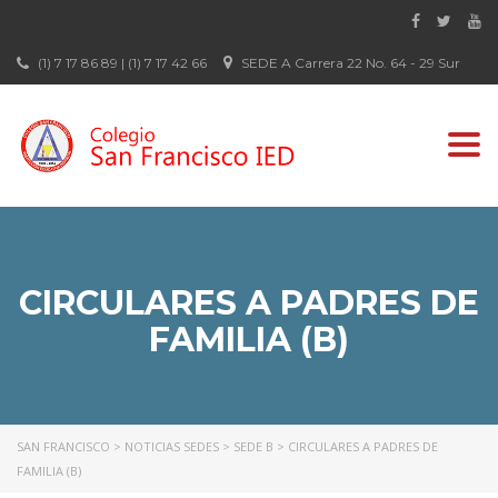
(1) 7 17 86 89 | (1) 7 17 42 66
SEDE A Carrera 22 No. 64 - 29 Sur
Togg
navi
CIRCULARES A PADRES DE
FAMILIA (B)
SAN FRANCISCO
>
NOTICIAS SEDES
>
SEDE B
>
CIRCULARES A PADRES DE
FAMILIA (B)