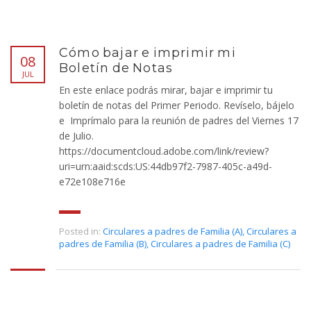
Cómo bajar e imprimir mi
08
Boletín de Notas
JUL
En este enlace podrás mirar, bajar e imprimir tu
boletín de notas del Primer Periodo. Revíselo, bájelo
e Imprímalo para la reunión de padres del Viernes 17
de Julio.
https://documentcloud.adobe.com/link/review?
uri=urn:aaid:scds:US:44db97f2-7987-405c-a49d-
e72e108e716e
Posted in:
Circulares a padres de Familia (A)
,
Circulares a
padres de Familia (B)
,
Circulares a padres de Familia (C)