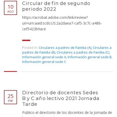
Circular de fin de segundo
10
periodo 2022
AGO
https://acrobat.adobe.com/link/review?
uri=urn:aaid:scds:US:2a2daea7-caf5-3c7c-a486-
cef5423b9ace
Posted in:
Circulares a padres de Familia (A)
,
Circulares a
padres de Familia (B)
,
Circulares a padres de Familia (C)
,
Información general sede A
,
Información general sede B
,
Información general sede C
Directorio de docentes Sedes
25
B y C año lectivo 2021 Jornada
ENE
Tarde
Publico el directorio de los docentes de la Jornada de