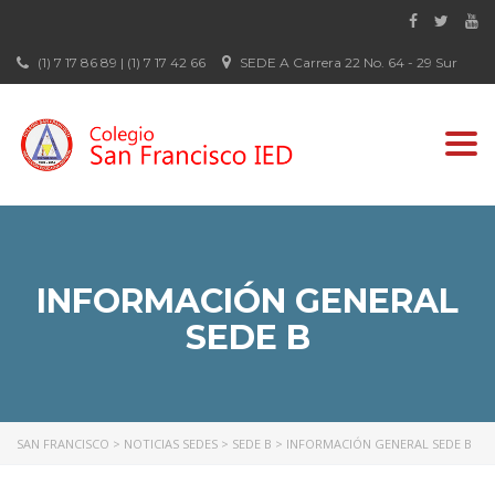
(1) 7 17 86 89 | (1) 7 17 42 66
SEDE A Carrera 22 No. 64 - 29 Sur
Togg
navi
INFORMACIÓN GENERAL
SEDE B
SAN FRANCISCO
>
NOTICIAS SEDES
>
SEDE B
>
INFORMACIÓN GENERAL SEDE B