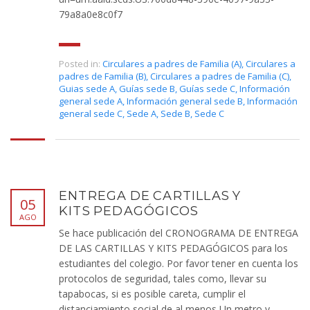
79a8a0e8c0f7
Posted in:
Circulares a padres de Familia (A)
,
Circulares a
padres de Familia (B)
,
Circulares a padres de Familia (C)
,
Guias sede A
,
Guías sede B
,
Guías sede C
,
Información
general sede A
,
Información general sede B
,
Información
general sede C
,
Sede A
,
Sede B
,
Sede C
ENTREGA DE CARTILLAS Y
05
KITS PEDAGÓGICOS
AGO
Se hace publicación del CRONOGRAMA DE ENTREGA
DE LAS CARTILLAS Y KITS PEDAGÓGICOS para los
estudiantes del colegio. Por favor tener en cuenta los
protocolos de seguridad, tales como, llevar su
tapabocas, si es posible careta, cumplir el
distanciamiento social de al menos Un metro y