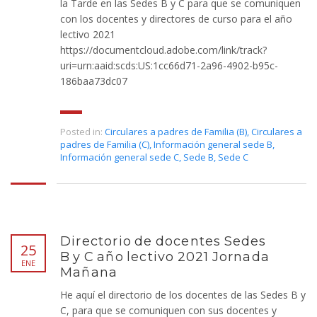
la Tarde en las Sedes B y C para que se comuniquen
con los docentes y directores de curso para el año
lectivo 2021
https://documentcloud.adobe.com/link/track?
uri=urn:aaid:scds:US:1cc66d71-2a96-4902-b95c-
186baa73dc07
Posted in:
Circulares a padres de Familia (B)
,
Circulares a
padres de Familia (C)
,
Información general sede B
,
Información general sede C
,
Sede B
,
Sede C
Directorio de docentes Sedes
25
B y C año lectivo 2021 Jornada
ENE
Mañana
He aquí el directorio de los docentes de las Sedes B y
C, para que se comuniquen con sus docentes y