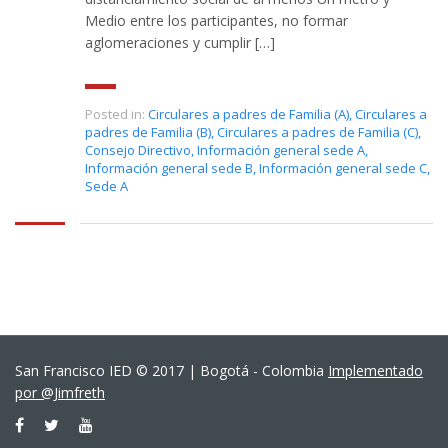
Medio entre los participantes, no formar
aglomeraciones y cumplir […]
Posted in:
Circulares a padres de Familia (A)
,
Circulares a
padres de Familia (B)
,
Circulares a padres de Familia (C)
,
Consejo Directivo
,
Información general sede A
,
Información general sede B
,
Información general sede C
,
Sede A
San Francisco IED © 2017 | Bogotá - Colombia
Implementado
por @Jimfreth