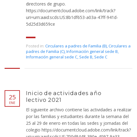
directores de grupo.
https://documentcloud.adobe.com/link/track?
uri=urn:aaid:scds:US:8b1df653-a03a-47ff-941d-
5d25d3d659ce
Posted in:
Circulares a padres de Familia (B)
,
Circulares a
padres de Familia (C)
,
Información general sede B
,
Información general sede C
,
Sede B
,
Sede C
Inicio de actividades año
25
lectivo 2021
ENE
El siguiente archivo contiene las actividades a realizar
por las familias y estudiantes durante la semana del
25 al 29 de enero en todas las sedes y jornadas del
colegio https://documentcloud.adobe.com/link/track?
uri=urn:aaid:scds:US:700d8448-390e-4097-9a33-