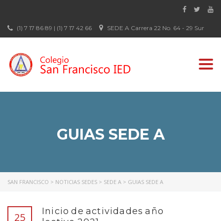
(1) 7 17 86 89 | (1) 7 17 42 66
SEDE A Carrera 22 No. 64 - 29 Sur
Togg
navi
GUIAS SEDE A
SAN FRANCISCO
>
NOTICIAS SEDES
>
SEDE A
>
GUIAS SEDE A
Inicio de actividades año
25