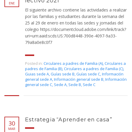
lectivo 2021
ENE
El siguiente archivo contiene las actividades a realizar
por las familias y estudiantes durante la semana del
25 al 29 de enero en todas las sedes y jornadas del
colegio https://documentcloud.adobe.com/link/track?
uri=urn:aaid:scds:US:700d8448-390e-4097-9a33-
79a8a0e8c0f7
Posted in:
Circulares a padres de Familia (A)
,
Circulares a
padres de Familia (B)
,
Circulares a padres de Familia (C)
,
Guias sede A
,
Guías sede B
,
Guías sede C
,
Información
general sede A
,
Información general sede B
,
Información
general sede C
,
Sede A
,
Sede B
,
Sede C
Estrategia “Aprender en casa”
30
MAR