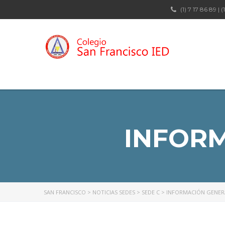
(1) 7 17 86 89 | (
INFORM
SAN FRANCISCO
>
NOTICIAS SEDES
>
SEDE C
>
INFORMACIÓN GENERA