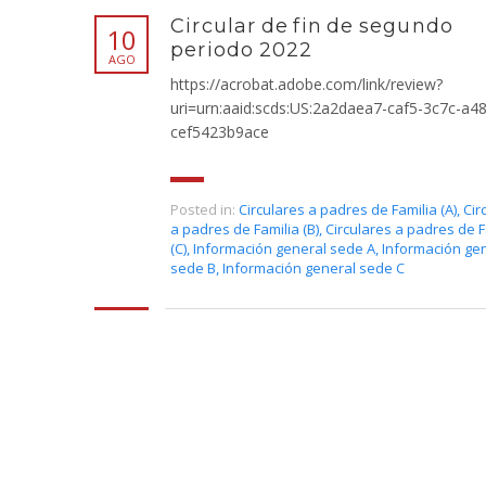
Circular de fin de segundo
10
periodo 2022
AGO
https://acrobat.adobe.com/link/review?
uri=urn:aaid:scds:US:2a2daea7-caf5-3c7c-a4
cef5423b9ace
Posted in:
Circulares a padres de Familia (A)
,
Cir
a padres de Familia (B)
,
Circulares a padres de F
(C)
,
Información general sede A
,
Información ge
sede B
,
Información general sede C