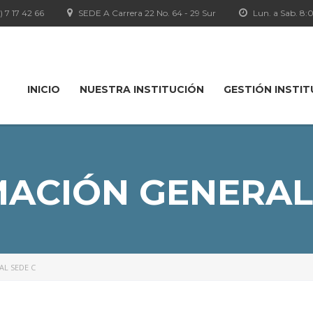
1) 7 17 42 66
SEDE A Carrera 22 No. 64 - 29 Sur
Lun. a Sab. 8
INICIO
NUESTRA INSTITUCIÓN
GESTIÓN INSTI
ACIÓN GENERAL
L SEDE C