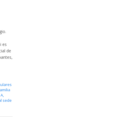
gio.
i es
cial de
pantes,
culares
amilia
 A
,
al sede