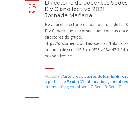
Directorio de docentes Sede
25
B y C año lectivo 2021
ENE
Jornada Mañana
He aquí el directorio de los docentes de las 
B y C, para que se comuniquen con sus doce
directores de grupo.
https://documentcloud.adobe.com/link/track
uri=urn:aaid:scds:US:8b1df653-a03a-47ff-941
5d25d3d659ce
Posted in:
Circulares a padres de Familia (B)
,
Cir
a padres de Familia (C)
,
Información general se
Información general sede C
,
Sede B
,
Sede C