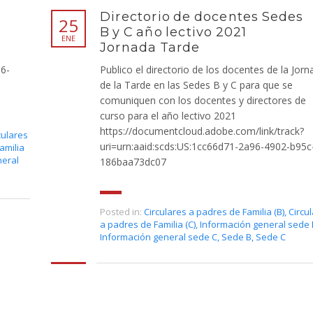
Directorio de docentes Sedes
25
B y C año lectivo 2021
ENE
Jornada Tarde
86-
Publico el directorio de los docentes de la Jorn
de la Tarde en las Sedes B y C para que se
comuniquen con los docentes y directores de
curso para el año lectivo 2021
https://documentcloud.adobe.com/link/track?
culares
uri=urn:aaid:scds:US:1cc66d71-2a96-4902-b95c
amilia
neral
186baa73dc07
Posted in:
Circulares a padres de Familia (B)
,
Circu
a padres de Familia (C)
,
Información general sede 
Información general sede C
,
Sede B
,
Sede C