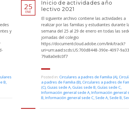
s
Inicio de actividades año
25
lectivo 2021
ENE
El siguiente archivo contiene las actividades a
Sedes
realizar por las familias y estudiantes durante l
ntes y
semana del 25 al 29 de enero en todas las sed
jornadas del colegio
?
https://documentcloud.adobe.com/link/track?
d-
uri=urn:aaid:scds:US:700d8448-390e-4097-9a33
79a8a0e8c0f7
culares
Posted in:
Circulares a padres de Familia (A)
,
Circu
de B
,
a padres de Familia (B)
,
Circulares a padres de Fam
(C)
,
Guias sede A
,
Guías sede B
,
Guías sede C
,
Información general sede A
,
Información general 
B
,
Información general sede C
,
Sede A
,
Sede B
,
Se