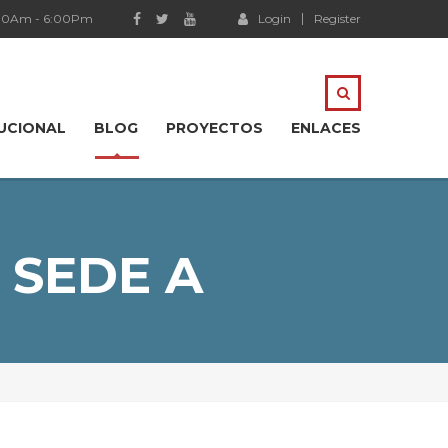
:00Am - 6:00Pm
Login
Register
TUCIONAL
BLOG
PROYECTOS
ENLACES
 SEDE A