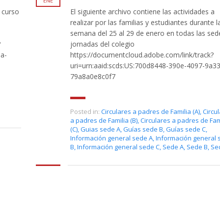
ENE
 curso
El siguiente archivo contiene las actividades a
realizar por las familias y estudiantes durante l
semana del 25 al 29 de enero en todas las sed
?
jornadas del colegio
ea-
https://documentcloud.adobe.com/link/track?
uri=urn:aaid:scds:US:700d8448-390e-4097-9a33
79a8a0e8c0f7
Posted in:
Circulares a padres de Familia (A)
,
Circu
a padres de Familia (B)
,
Circulares a padres de Fam
(C)
,
Guias sede A
,
Guías sede B
,
Guías sede C
,
Información general sede A
,
Información general 
B
,
Información general sede C
,
Sede A
,
Sede B
,
Se