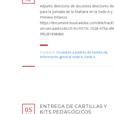
ENE
Adjunto directorio de docentes directores de
para la jornada de la Mañana en la Sede A y
Primera Infancia
https://documentcloud.adobe.com/link/track
uri=urn:aaid:scds:US:9cc9315c-1028-473a-af
9f6281848db6
Posted in:
Circulares a padres de Familia (A)
,
Información general sede A
,
Sede A
ENTREGA DE CARTILLAS Y
05
KITS PEDAGÓGICOS