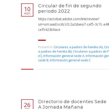
Circular de fin de segundo
10
periodo 2022
AGO
https://acrobat.adobe.com/link/review?
uri=urn:aaid:scds:US:2a2daea7-caf5-3c7c-a4
cef5423b9ace
Posted in:
Circulares a padres de Familia (A)
,
Cir
a padres de Familia (B)
,
Circulares a padres de F
(C)
,
Información general sede A
,
Información ge
sede B
,
Información general sede C
Directorio de docentes Sede
26
A Jornada Mañana