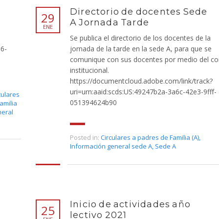
Directorio de docentes Sede
29
A Jornada Tarde
ENE
Se publica el directorio de los docentes de la
86-
jornada de la tarde en la sede A, para que se
comunique con sus docentes por medio del co
institucional.
https://documentcloud.adobe.com/link/track?
uri=urn:aaid:scds:US:49247b2a-3a6c-42e3-9fff-
culares
051394624b90
amilia
neral
Posted in:
Circulares a padres de Familia (A)
,
Información general sede A
,
Sede A
Inicio de actividades año
25
lectivo 2021