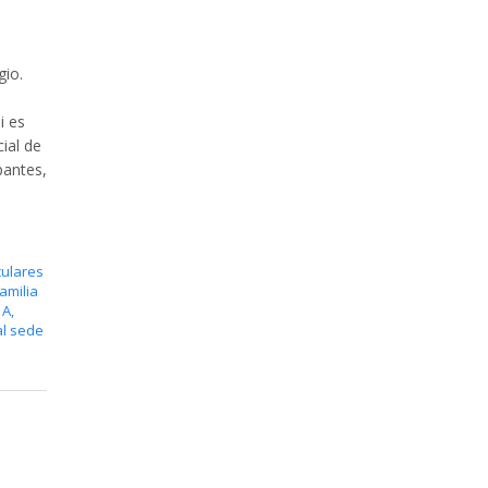
gio.
i es
cial de
pantes,
culares
amilia
 A
,
al sede