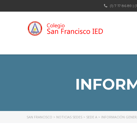
(1) 7 17 86 89 | (
INFORM
SAN FRANCISCO
>
NOTICIAS SEDES
>
SEDE A
>
INFORMACIÓN GENERA