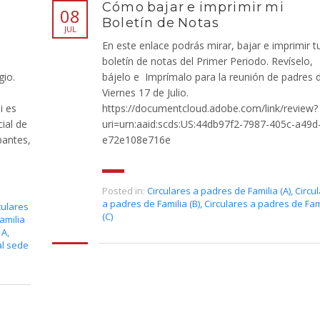
Cómo bajar e imprimir mi
08
Boletín de Notas
JUL
En este enlace podrás mirar, bajar e imprimir t
boletín de notas del Primer Periodo. Revíselo,
gio.
bájelo e Imprímalo para la reunión de padres d
Viernes 17 de Julio.
i es
https://documentcloud.adobe.com/link/review?
cial de
uri=urn:aaid:scds:US:44db97f2-7987-405c-a49d
pantes,
e72e108e716e
Posted in:
Circulares a padres de Familia (A)
,
Circu
a padres de Familia (B)
,
Circulares a padres de Fam
culares
(C)
amilia
 A
,
al sede