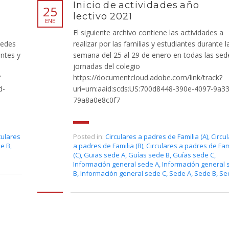
s
Inicio de actividades año
25
lectivo 2021
ENE
El siguiente archivo contiene las actividades a
Sedes
realizar por las familias y estudiantes durante l
ntes y
semana del 25 al 29 de enero en todas las sed
jornadas del colegio
?
https://documentcloud.adobe.com/link/track?
d-
uri=urn:aaid:scds:US:700d8448-390e-4097-9a33
79a8a0e8c0f7
culares
Posted in:
Circulares a padres de Familia (A)
,
Circu
de B
,
a padres de Familia (B)
,
Circulares a padres de Fam
(C)
,
Guias sede A
,
Guías sede B
,
Guías sede C
,
Información general sede A
,
Información general 
B
,
Información general sede C
,
Sede A
,
Sede B
,
Se