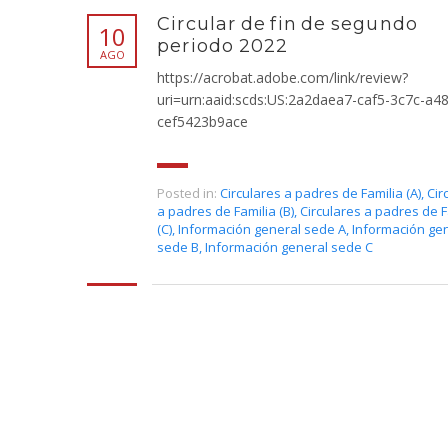
Circular de fin de segundo
10
periodo 2022
AGO
https://acrobat.adobe.com/link/review?
uri=urn:aaid:scds:US:2a2daea7-caf5-3c7c-a4
cef5423b9ace
Posted in:
Circulares a padres de Familia (A)
,
Cir
a padres de Familia (B)
,
Circulares a padres de F
(C)
,
Información general sede A
,
Información ge
sede B
,
Información general sede C