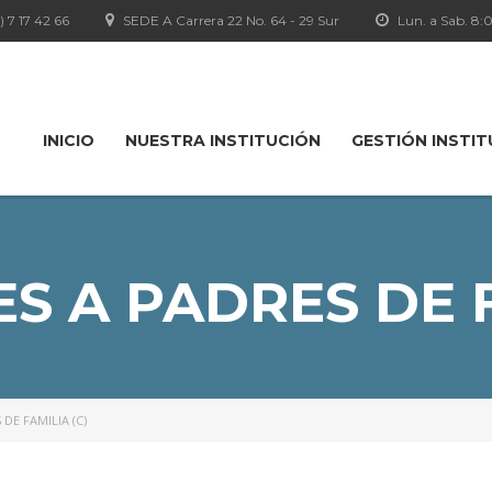
1) 7 17 42 66
SEDE A Carrera 22 No. 64 - 29 Sur
Lun. a Sab. 8
INICIO
NUESTRA INSTITUCIÓN
GESTIÓN INSTI
S A PADRES DE F
DE FAMILIA (C)