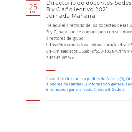
Directorio de docentes Sede
25
B y C año lectivo 2021
ENE
Jornada Mañana
He aquí el directorio de los docentes de las 
B y C, para que se comuniquen con sus doce
directores de grupo.
https://documentcloud.adobe.com/link/track
uri=urn:aaid:scds:US:8b1df653-a03a-47ff-941
5d25d3d659ce
Posted in:
Circulares a padres de Familia (B)
,
Cir
a padres de Familia (C)
,
Información general se
Información general sede C
,
Sede B
,
Sede C