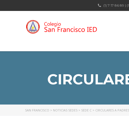
(1) 7 17 86 89 | (
CIRCULARE
SAN FRANCISCO
>
NOTICIAS SEDES
>
SEDE C
>
CIRCULARES A PADRES 