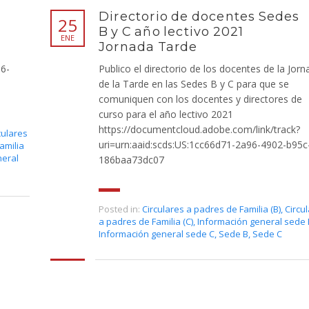
Directorio de docentes Sedes
25
B y C año lectivo 2021
ENE
Jornada Tarde
86-
Publico el directorio de los docentes de la Jorn
de la Tarde en las Sedes B y C para que se
comuniquen con los docentes y directores de
curso para el año lectivo 2021
https://documentcloud.adobe.com/link/track?
culares
uri=urn:aaid:scds:US:1cc66d71-2a96-4902-b95c
amilia
neral
186baa73dc07
Posted in:
Circulares a padres de Familia (B)
,
Circu
a padres de Familia (C)
,
Información general sede 
Información general sede C
,
Sede B
,
Sede C