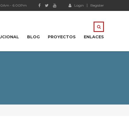
:00Am - 6:00Pm
Login
Register
TUCIONAL
BLOG
PROYECTOS
ENLACES