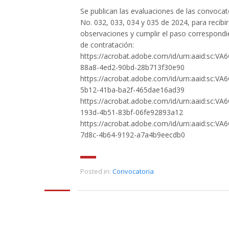
Se publican las evaluaciones de las convocat
No. 032, 033, 034 y 035 de 2024, para recibir
observaciones y cumplir el paso correspondi
de contratación:
https://acrobat.adobe.com/id/urn:aaid:sc:VA
88a8-4ed2-90bd-28b713f30e90
https://acrobat.adobe.com/id/urn:aaid:sc:VA
5b12-41ba-ba2f-465dae16ad39
https://acrobat.adobe.com/id/urn:aaid:sc:VA
193d-4b51-83bf-06fe92893a12
https://acrobat.adobe.com/id/urn:aaid:sc:VA
7d8c-4b64-9192-a7a4b9eecdb0
Posted in:
Convocatoria