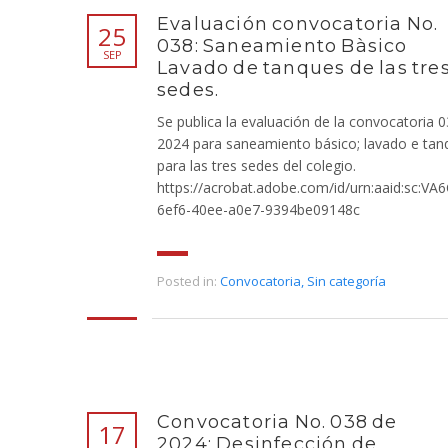
Evaluación convocatoria No.
25
038: Saneamiento Bàsico
SEP
Lavado de tanques de las tre
sedes.
Se publica la evaluación de la convocatoria 
2024 para saneamiento básico; lavado e tan
para las tres sedes del colegio.
https://acrobat.adobe.com/id/urn:aaid:sc:VA
6ef6-40ee-a0e7-9394be09148c
Posted in:
Convocatoria
,
Sin categoría
Convocatoria No. 038 de
17
2024: Desinfección de