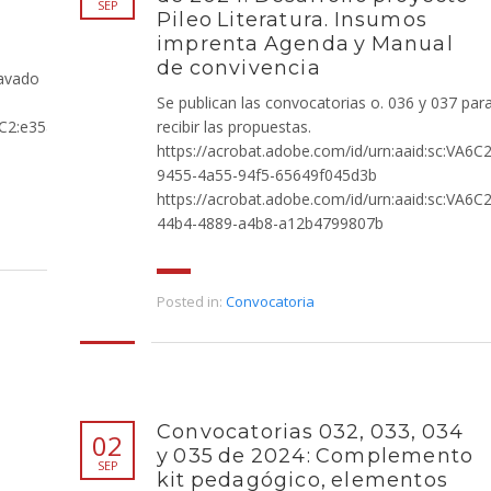
SEP
Pileo Literatura. Insumos
imprenta Agenda y Manual
de convivencia
Lavado
Se publican las convocatorias o. 036 y 037 par
6C2:e35a91eb-
recibir las propuestas.
https://acrobat.adobe.com/id/urn:aaid:sc:VA6C
9455-4a55-94f5-65649f045d3b
https://acrobat.adobe.com/id/urn:aaid:sc:VA6C
44b4-4889-a4b8-a12b4799807b
Posted in:
Convocatoria
Convocatorias 032, 033, 034
02
y 035 de 2024: Complemento
SEP
kit pedagógico, elementos