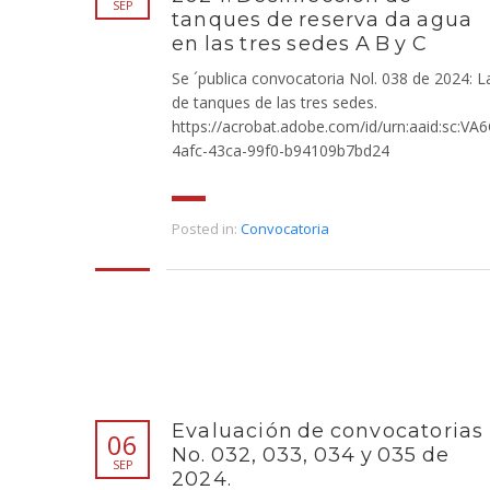
SEP
tanques de reserva da agua
en las tres sedes A B y C
Se ´publica convocatoria Nol. 038 de 2024: 
de tanques de las tres sedes.
https://acrobat.adobe.com/id/urn:aaid:sc:VA
4afc-43ca-99f0-b94109b7bd24
Posted in:
Convocatoria
Evaluación de convocatorias
06
No. 032, 033, 034 y 035 de
SEP
2024.