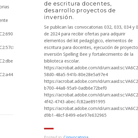
de escritura docentes,
orias
desarrollo proyectos de
inversión.
ente
Se publican las convocatorias 032, 033, 034 y 
6C2:69046e52-
de 2024 para recibir ofertas para adquirir
elementos del kit pedagógico, elementos de
6C2:57c87b7d-
escritura para docentes, ejecución de proyect
inversión Spelling Bee y fortalecimiento de la
6C2:dbe59369-
biblioteca escolar.
https://acrobat.adobe.com/id/urn:aaid:sc:VA6C
6C2:a44ef923-
58d0-48a5-941b-80e28e5a97e4
https://acrobat.adobe.com/id/urn:aaid:sc:VA6C
b700-44a8-95a9-0adb6e72bef0
https://acrobat.adobe.com/id/urn:aaid:sc:VA6C
4f42-4743-abec-fc82ae891995
https://acrobat.adobe.com/id/urn:aaid:sc:VA6C
d9b1-48cf-8499-e6e97e632965
Posted in:
Convocatoria