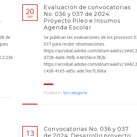
Evaluación de convocatorias
20
No. 036 y 037 de 2024:
SEP
s
Proyecto Pileo e Insumos
Agenda Escolar
038 de
Se publican las evaluaciones de los procesos 0
ques
037 para recibir observaciones.
https://acrobat.adobe.com/id/urn:aaid:sc:VA6C
6C2:236a6383-
d728-4a06-90fb-64e556ce782b
https://acrobat.adobe.com/id/urn:aaid:sc:VA6C
c438-41e5-ad5c-ade7ee7c306a
Posted in:
Sin categoría
Convocatorias No. 036 y 037
13
de 2024: Desarrollo proyecto