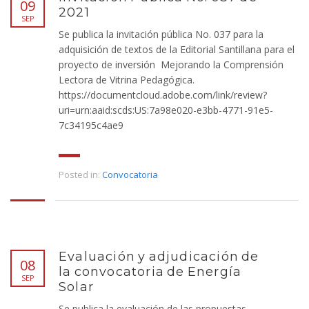
09
2021
SEP
Se publica la invitación pública No. 037 para la
adquisición de textos de la Editorial Santillana para el
proyecto de inversión Mejorando la Comprensión
Lectora de Vitrina Pedagógica.
https://documentcloud.adobe.com/link/review?
uri=urn:aaid:scds:US:7a98e020-e3bb-4771-91e5-
7c34195c4ae9
Posted in:
Convocatoria
Evaluación y adjudicación de
08
la convocatoria de Energía
SEP
Solar
Se publica la evaluación de las propuestas