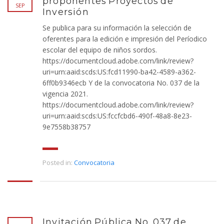
proponentes Proyectos de
SEP
Inversión
Se publica para su información la selección de
oferentes para la edición e impresión del Períodico
escolar del equipo de niños sordos.
https://documentcloud.adobe.com/link/review?
uri=urn:aaid:scds:US:fcd11990-ba42-4589-a362-
6ff0b9346ecb Y de la convocatoria No. 037 de la
vigencia 2021.
https://documentcloud.adobe.com/link/review?
uri=urn:aaid:scds:US:fccfcbd6-490f-48a8-8e23-
9e7558b38757
Posted in:
Convocatoria
Invitación Pública No. 037 de