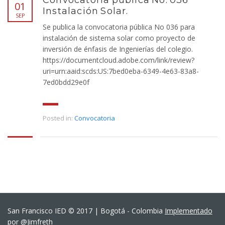
Convocatoria pública No. 036
01
Instalación Solar.
SEP
Se publica la convocatoria pública No 036 para
instalación de sistema solar como proyecto de
inversión de énfasis de Ingenierías del colegio.
https://documentcloud.adobe.com/link/review?
uri=urn:aaid:scds:US:7bed0eba-6349-4e63-83a8-
7ed0bdd29e0f
Posted in:
Convocatoria
San Francisco IED © 2017 | Bogotá - Colombia
Implementado
por @Jimfreth