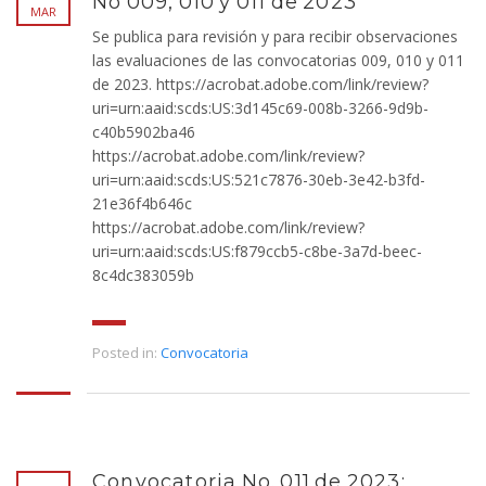
No 009, 010 y 011 de 2023
MAR
Se publica para revisión y para recibir observaciones
las evaluaciones de las convocatorias 009, 010 y 011
de 2023. https://acrobat.adobe.com/link/review?
uri=urn:aaid:scds:US:3d145c69-008b-3266-9d9b-
c40b5902ba46
https://acrobat.adobe.com/link/review?
uri=urn:aaid:scds:US:521c7876-30eb-3e42-b3fd-
21e36f4b646c
https://acrobat.adobe.com/link/review?
uri=urn:aaid:scds:US:f879ccb5-c8be-3a7d-beec-
8c4dc383059b
Posted in:
Convocatoria
Convocatoria No. 011 de 2023: