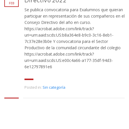
Directivo 2022
FEB
Se publica convocatoria para Exalumnos que quieran
participar en representación de sus compañeros en el
Consejo Directivo del año en curso.
https://acrobat.adobe.com/link/track?
uri=urn:aaid:scds:US:b8a364e8-b9c0-3c16-8eb1-
7c37e28e3b0e Y convocatoria para el Sector
Productivo de la comunidad circundante del colegio
https://acrobat.adobe.com/link/track?
uri=urn:aaid:scds:US:e00c4a66-a177-35df-94d3-
6e12797891e6
Posted in:
Sin categoría