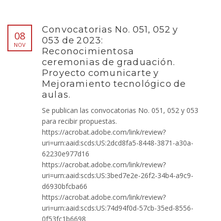
Convocatorias No. 051, 052 y
08
053 de 2023:
NOV
Reconocimientosa
ceremonias de graduación.
Proyecto comunicarte y
Mejoramiento tecnológico de
aulas.
Se publican las convocatorias No. 051, 052 y 053
para recibir propuestas.
https://acrobat.adobe.com/link/review?
uri=urn:aaid:scds:US:2dcd8fa5-8448-3871-a30a-
62230e977d16
https://acrobat.adobe.com/link/review?
uri=urn:aaid:scds:US:3bed7e2e-26f2-34b4-a9c9-
d6930bfcba66
https://acrobat.adobe.com/link/review?
uri=urn:aaid:scds:US:74d94f0d-57cb-35ed-8556-
0f53fc1b6698