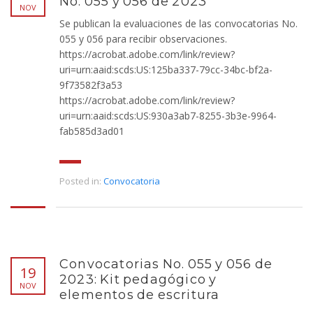
No. 055 y 056 de 2023
NOV
Se publican la evaluaciones de las convocatorias No.
055 y 056 para recibir observaciones.
https://acrobat.adobe.com/link/review?
uri=urn:aaid:scds:US:125ba337-79cc-34bc-bf2a-
9f73582f3a53
https://acrobat.adobe.com/link/review?
uri=urn:aaid:scds:US:930a3ab7-8255-3b3e-9964-
fab585d3ad01
Posted in:
Convocatoria
Convocatorias No. 055 y 056 de
19
2023: Kit pedagógico y
NOV
elementos de escritura