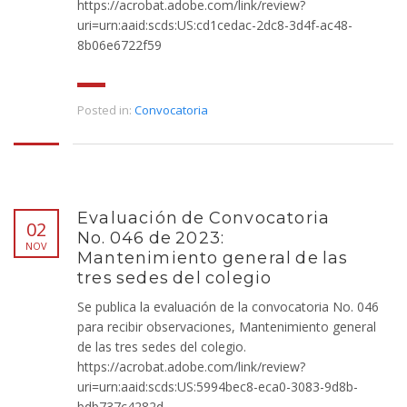
https://acrobat.adobe.com/link/review?
uri=urn:aaid:scds:US:cd1cedac-2dc8-3d4f-ac48-
8b06e6722f59
Posted in:
Convocatoria
Evaluación de Convocatoria
02
No. 046 de 2023:
NOV
Mantenimiento general de las
tres sedes del colegio
Se publica la evaluación de la convocatoria No. 046
para recibir observaciones, Mantenimiento general
de las tres sedes del colegio.
https://acrobat.adobe.com/link/review?
uri=urn:aaid:scds:US:5994bec8-eca0-3083-9d8b-
bdb737c4282d