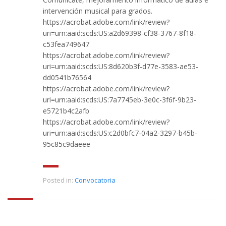
intervención musical para grados.
https://acrobat.adobe.com/link/review?
uri=urn:aaid:scds:US:a2d69398-cf38-3767-8f18-
c53fea749647
https://acrobat.adobe.com/link/review?
uri=urn:aaid:scds:US:8d620b3f-d77e-3583-ae53-
dd0541b76564
https://acrobat.adobe.com/link/review?
uri=urn:aaid:scds:US:7a7745eb-3e0c-3f6f-9b23-
e5721b4c2afb
https://acrobat.adobe.com/link/review?
uri=urn:aaid:scds:US:c2d0bfc7-04a2-3297-b45b-
95c85c9daeee
Posted in:
Convocatoria