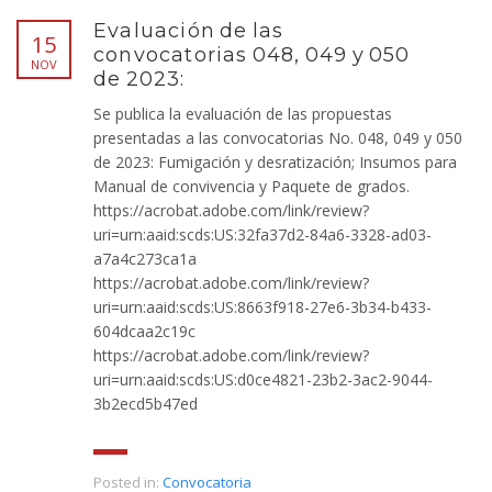
Evaluación de las
15
convocatorias 048, 049 y 050
NOV
de 2023:
Se publica la evaluación de las propuestas
presentadas a las convocatorias No. 048, 049 y 050
de 2023: Fumigación y desratización; Insumos para
Manual de convivencia y Paquete de grados.
https://acrobat.adobe.com/link/review?
uri=urn:aaid:scds:US:32fa37d2-84a6-3328-ad03-
a7a4c273ca1a
https://acrobat.adobe.com/link/review?
uri=urn:aaid:scds:US:8663f918-27e6-3b34-b433-
604dcaa2c19c
https://acrobat.adobe.com/link/review?
uri=urn:aaid:scds:US:d0ce4821-23b2-3ac2-9044-
3b2ecd5b47ed
Posted in:
Convocatoria