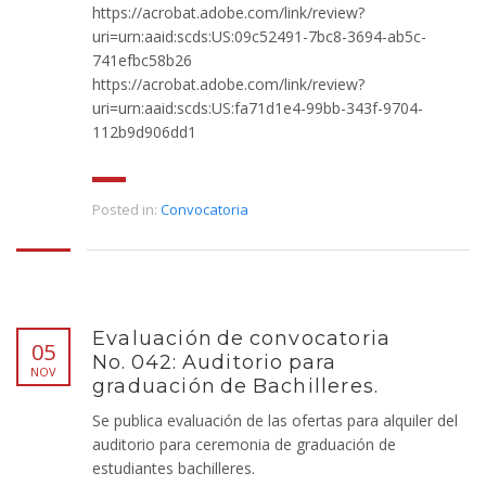
https://acrobat.adobe.com/link/review?
uri=urn:aaid:scds:US:09c52491-7bc8-3694-ab5c-
741efbc58b26
https://acrobat.adobe.com/link/review?
uri=urn:aaid:scds:US:fa71d1e4-99bb-343f-9704-
112b9d906dd1
Posted in:
Convocatoria
Evaluación de convocatoria
05
No. 042: Auditorio para
NOV
graduación de Bachilleres.
Se publica evaluación de las ofertas para alquiler del
auditorio para ceremonia de graduación de
estudiantes bachilleres.