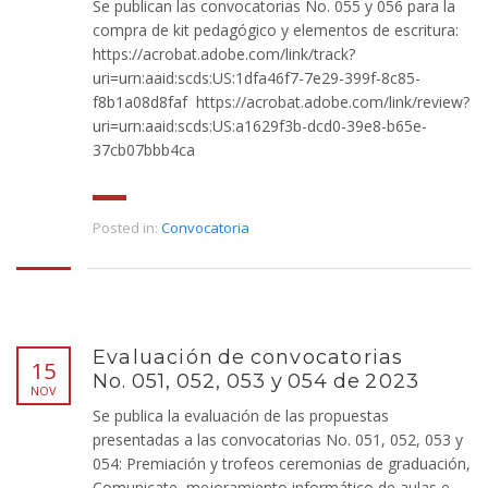
Se publican las convocatorias No. 055 y 056 para la
compra de kit pedagógico y elementos de escritura:
https://acrobat.adobe.com/link/track?
uri=urn:aaid:scds:US:1dfa46f7-7e29-399f-8c85-
f8b1a08d8faf https://acrobat.adobe.com/link/review?
uri=urn:aaid:scds:US:a1629f3b-dcd0-39e8-b65e-
37cb07bbb4ca
Posted in:
Convocatoria
Evaluación de convocatorias
15
No. 051, 052, 053 y 054 de 2023
NOV
Se publica la evaluación de las propuestas
presentadas a las convocatorias No. 051, 052, 053 y
054: Premiación y trofeos ceremonias de graduación,
Comunicate, mejoramiento informático de aulas e