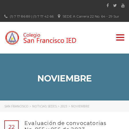
(1) 7 17 86 89 | (1) 7 17 42 66
SEDE A Carrera 22 No. 64 - 29 Sur
Togg
navi
NOVIEMBRE
SAN FRANCISCO
>
NOTICIAS SEDES
>
2023
>
NOVIEMBRE
Evaluación de convocatorias
22