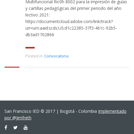
Multifuncional Ric0h 8002 para la impresión de guías
y cartillas pedagógicas del primer periodo del año
lectivo 2021:
https://documentcloud.adobe.com/link/track?
uri=urn:aaid:scds:US:d1c22385-37f3-461c-92b5-
db3ad1702866
Posted in:
Convocatoria
San Francisco IED © 2017 | Bogotá - Colombia
Implementado
por @Jimfreth