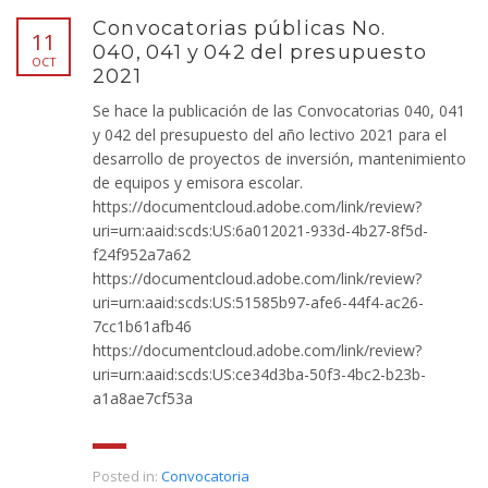
Convocatorias públicas No.
11
040, 041 y 042 del presupuesto
OCT
2021
Se hace la publicación de las Convocatorias 040, 041
y 042 del presupuesto del año lectivo 2021 para el
desarrollo de proyectos de inversión, mantenimiento
de equipos y emisora escolar.
https://documentcloud.adobe.com/link/review?
uri=urn:aaid:scds:US:6a012021-933d-4b27-8f5d-
f24f952a7a62
https://documentcloud.adobe.com/link/review?
uri=urn:aaid:scds:US:51585b97-afe6-44f4-ac26-
7cc1b61afb46
https://documentcloud.adobe.com/link/review?
uri=urn:aaid:scds:US:ce34d3ba-50f3-4bc2-b23b-
a1a8ae7cf53a
Posted in:
Convocatoria