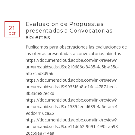
Evaluación de Propuestas
21
presentadas a Convocatorias
OCT
abiertas
Publicamos para observaciones las evaluaciones de
las ofertas presentadas a convocatorias abiertas
https://documentcloud.adobe.com/link/review?
uri=urn:aaid:scds:US:d210686c-8485-4a5b-a35c-
afb7c5d3d9a6
https://documentcloud.adobe.com/link/review?
uri=urn:aaid:scds:US:9933f6a8-e14e-4787-becf-
3b33de82ec8d
https://documentcloud.adobe.com/link/review?
uri=urn:aaid:scds:US:e15894ec-d639-4a6e-aec4-
9ddc4416ca26
https://documentcloud.adobe.com/link/review?
uri=urn:aaid:scds:US:de11d662-9091-4995-aa98-
26c69e8714aa