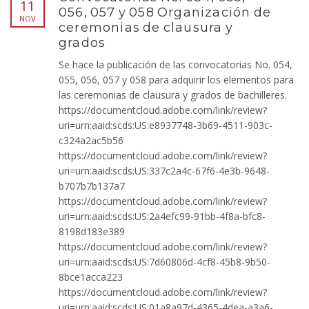
11
056, 057 y 058 Organización de
NOV
ceremonias de clausura y
grados
Se hace la publicación de las convocatorias No. 054,
055, 056, 057 y 058 para adquirir los elementos para
las ceremonias de clausura y grados de bachilleres.
https://documentcloud.adobe.com/link/review?
uri=urn:aaid:scds:US:e8937748-3b69-4511-903c-
c324a2ac5b56
https://documentcloud.adobe.com/link/review?
uri=urn:aaid:scds:US:337c2a4c-67f6-4e3b-9648-
b707b7b137a7
https://documentcloud.adobe.com/link/review?
uri=urn:aaid:scds:US:2a4efc99-91bb-4f8a-bfc8-
8198d183e389
https://documentcloud.adobe.com/link/review?
uri=urn:aaid:scds:US:7d60806d-4cf8-45b8-9b50-
8bce1acca223
https://documentcloud.adobe.com/link/review?
uri=urn:aaid:scds:US:01a8a97d-4365-4dea-a3a6-