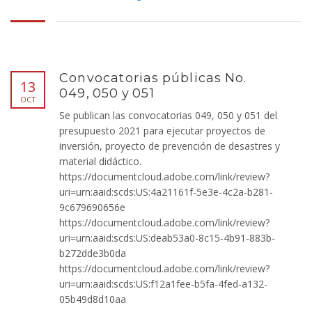
Convocatorias públicas No.
13
049, 050 y 051
OCT
Se publican las convocatorias 049, 050 y 051 del
presupuesto 2021 para ejecutar proyectos de
inversión, proyecto de prevención de desastres y
material didáctico.
https://documentcloud.adobe.com/link/review?
uri=urn:aaid:scds:US:4a21161f-5e3e-4c2a-b281-
9c679690656e
https://documentcloud.adobe.com/link/review?
uri=urn:aaid:scds:US:deab53a0-8c15-4b91-883b-
b272dde3b0da
https://documentcloud.adobe.com/link/review?
uri=urn:aaid:scds:US:f12a1fee-b5fa-4fed-a132-
05b49d8d10aa