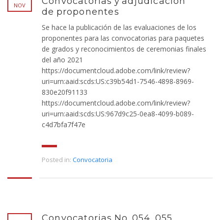
Convocatorias y adjudicación
NOV
de proponentes
Se hace la publicación de las evaluaciones de los
proponentes para las convocatorias para paquetes
de grados y reconocimientos de ceremonias finales
del año 2021
https://documentcloud.adobe.com/link/review?
uri=urn:aaid:scds:US:c39b54d1-7546-4898-8969-
830e20f91133
https://documentcloud.adobe.com/link/review?
uri=urn:aaid:scds:US:967d9c25-0ea8-4099-b089-
c4d7bfa7f47e
Posted in:
Convocatoria
Convocatorias No. 054, 055,