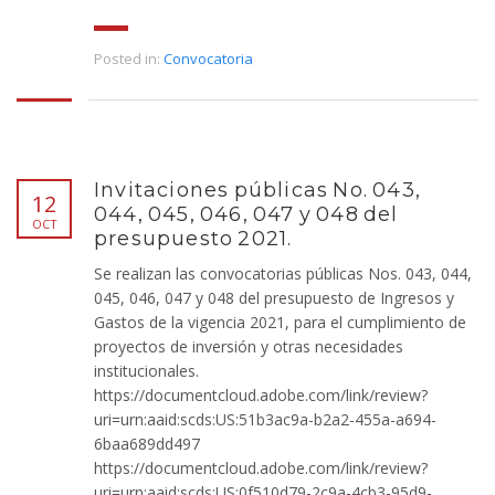
Posted in:
Convocatoria
Invitaciones públicas No. 043,
12
044, 045, 046, 047 y 048 del
OCT
presupuesto 2021.
Se realizan las convocatorias públicas Nos. 043, 044,
045, 046, 047 y 048 del presupuesto de Ingresos y
Gastos de la vigencia 2021, para el cumplimiento de
proyectos de inversión y otras necesidades
institucionales.
https://documentcloud.adobe.com/link/review?
uri=urn:aaid:scds:US:51b3ac9a-b2a2-455a-a694-
6baa689dd497
https://documentcloud.adobe.com/link/review?
uri=urn:aaid:scds:US:0f510d79-2c9a-4cb3-95d9-