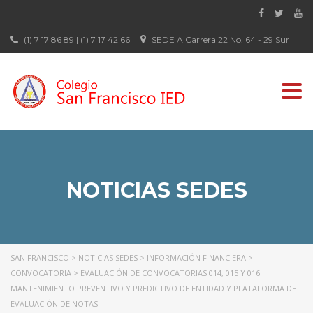
(1) 7 17 86 89 | (1) 7 17 42 66
SEDE A Carrera 22 No. 64 - 29 Sur
Togg
navi
NOTICIAS SEDES
SAN FRANCISCO
>
NOTICIAS SEDES
>
INFORMACIÓN FINANCIERA
>
CONVOCATORIA
>
EVALUACIÓN DE CONVOCATORIAS 014, 015 Y 016:
MANTENIMIENTO PREVENTIVO Y PREDICTIVO DE ENTIDAD Y PLATAFORMA DE
EVALUACIÓN DE NOTAS