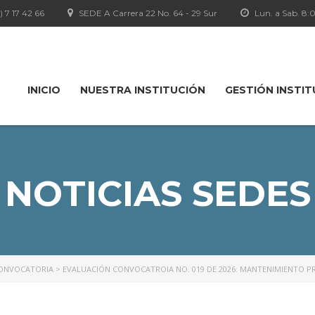
1) 7 17 42 66
SEDE A Carrera 22 No. 64 - 29 Sur
Lun. a Sab. 8
INICIO
NUESTRA INSTITUCIÓN
GESTIÓN INSTI
NOTICIAS SEDES
ONVOCATORIA
>
EVALUACIÓN CONVOCATROIA NO. 019 DE 2026: MANTENIMIENTO PR