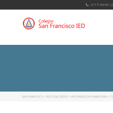
(1) 7 17 86 89 | (
SAN FRANCISCO
>
NOTICIAS SEDES
>
INFORMACIÓN FINANCIERA
>
C