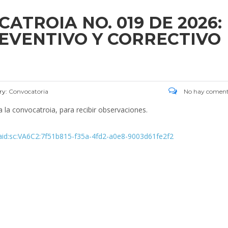
TROIA NO. 019 DE 2026:
EVENTIVO Y CORRECTIVO
ry:
Convocatoria
No hay coment
a la convocatroia, para recibir observaciones.
aaid:sc:VA6C2:7f51b815-f35a-4fd2-a0e8-9003d61fe2f2