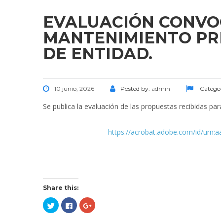
EVALUACIÓN CONVOCA
MANTENIMIENTO PR
DE ENTIDAD.
10 junio, 2026
Posted by:
admin
Catego
Se publica la evaluación de las propuestas recibidas par
https://acrobat.adobe.com/id/urn:
Share this:
Click
Click
Click
to
to
to
share
share
share